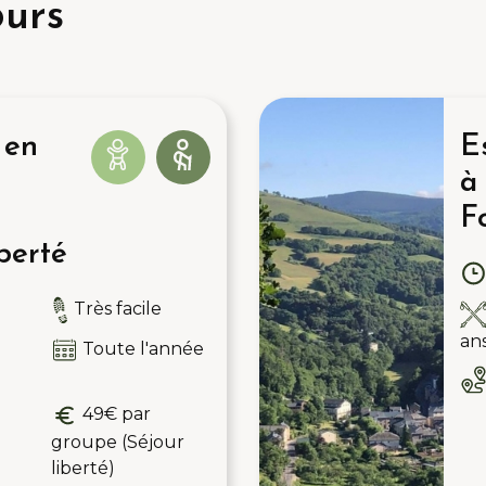
ours
 en
E
à
F
berté
Très facile
an
Toute l'année
49€ par
groupe (Séjour
liberté)