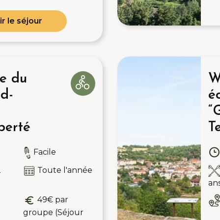
ir le séjour
e du
W
d-
é
“
berté
Te
Facile
2
Toute l'année
an
49€ par
groupe (Séjour