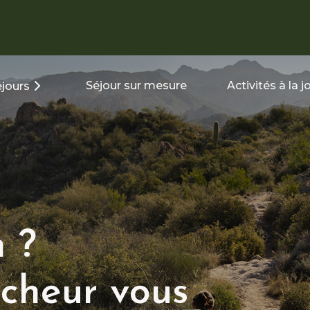
Séjour sur mesure
Activités à la 
jours
 ?
cheur vous