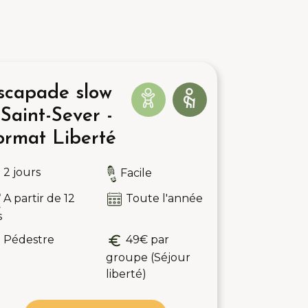
scapade slow
 Saint-Sever -
ormat Liberté
2 jours
Facile
A partir de 12
Toute l'année
s
Pédestre
49€ par
groupe (Séjour
liberté)