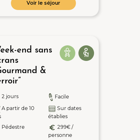
Voir le séjour
eek-end sans
crans
Gourmand &
rroir”
2 jours
Facile
A partir de 10
Sur dates
s
établies
Pédestre
299€ /
personne