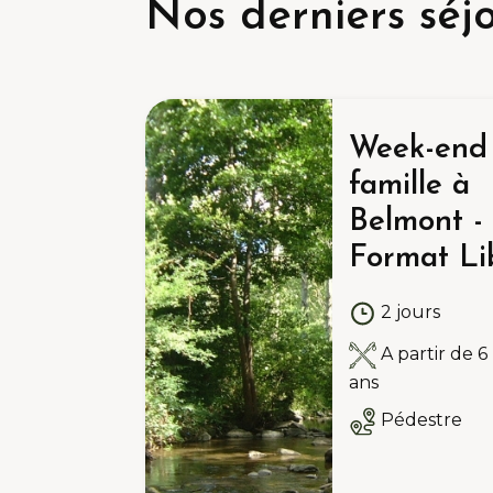
Nos derniers séj
Week-end
famille à
Belmont -
Format Li
2 jours
A partir de 6
ans
Pédestre