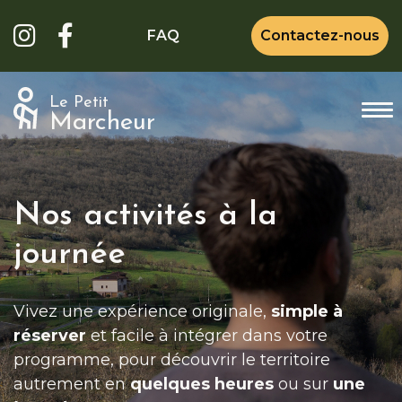
FAQ
Contactez-nous
Le Petit
Marcheur
Nos activités à la
journée
Vivez une expérience originale,
simple à
réserver
et facile à intégrer dans votre
programme, pour découvrir le territoire
autrement en
quelques heures
ou sur
une