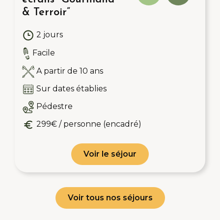
& Terroir”
2 jours
Facile
A partir de 10 ans
Sur dates établies
Pédestre
299€ / personne (encadré)
Voir le séjour
Voir tous nos séjours