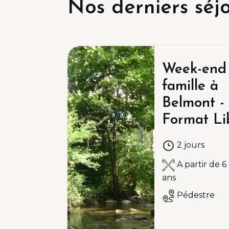
Nos derniers séj
Week-end
famille à
Belmont -
Format Li
2 jours
A partir de 6
ans
Pédestre