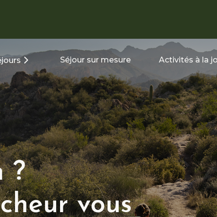
Séjour sur mesure
Activités à la 
jours
 ?
cheur vous