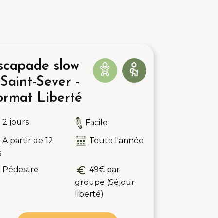
scapade slow
 Saint-Sever -
ormat Liberté
2 jours
Facile
A partir de 12
Toute l'année
s
Pédestre
49€ par
groupe (Séjour
liberté)