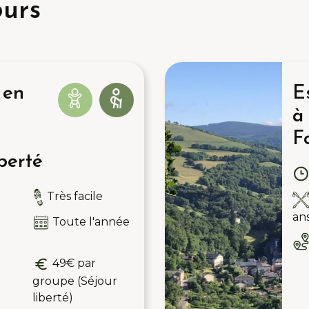
ours
 en
E
à
F
berté
Très facile
an
Toute l'année
49€ par
groupe (Séjour
liberté)