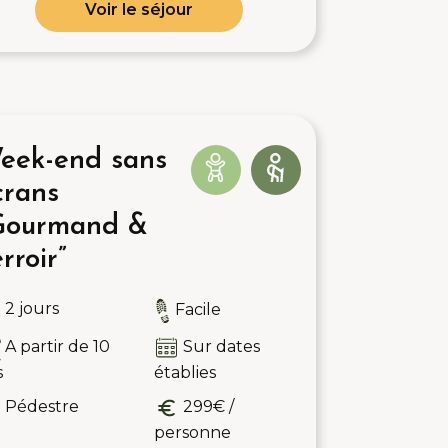
Voir le séjour
eek-end sans
crans
Gourmand &
rroir”
2 jours
Facile
A partir de 10
Sur dates
s
établies
Pédestre
299€ /
personne