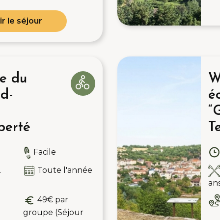
ir le séjour
e du
W
d-
é
“
berté
Te
Facile
2
Toute l'année
an
49€ par
groupe (Séjour