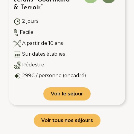
& Terroir”
2 jours
Facile
A partir de 10 ans
Sur dates établies
Pédestre
299€ / personne (encadré)
Voir le séjour
Voir tous nos séjours